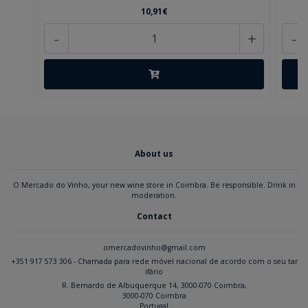
10,91€
-
+
-
About us
O Mercado do Vinho, your new wine store in Coimbra. Be responsible. Drink in
moderation.
Contact
omercadovinho@gmail.com
+351 917 573 306 - Chamada para rede móvel nacional de acordo com o seu tar
ifário
R. Bernardo de Albuquerque 14, 3000-070 Coimbra,
3000-070 Coimbra
Portugal